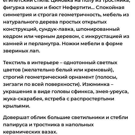
египетский стиль. Циновка на полу из тростника,
фигурка кошки и бюст Нефертити… Спокойная
симметрия и строгая геометричность, мебель из
натурального дерева простых открытых
конструкций, сундук-лавка, шпонированный
кедром или черным деревом, с инкрустацией из
камней и перламутра. Ножки мебели в форме
звериных лап.
Текстиль в интерьере – однотонный светлых
цветов (желательно белый или кремовый),
строгий геометрический орнамент (полосы,
зигзаги по всей поверхности). Изюминка –
украшения в виде головы сфинкса, змея-уреуса,
жука-скарабея, ястреба с распростертыми
крыльями.
Довершат облик большие светильники и стебли
папируса и тростника в напольных
керамических вазах.