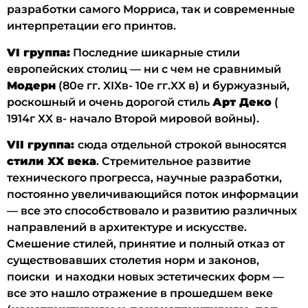
разработки самого Морриса, так и современные
интерпретации его принтов.
VI группа:
Последние шикарные стили
европейских столиц — ни с чем не сравнимый
Модерн
(80е гг. XIXв- 10е гг.XX в) и буржуазный,
роскошный и очень дорогой стиль
Арт Деко
(
1914г XX в- начало Второй мировой войны).
VII группа:
сюда отдельной строкой выносятся
стили XX века
. Стремительное развитие
технического прогресса, научные разработки,
постоянно увеличивающийся поток информации
— все это способствовало и развитию различных
направлений в архитектуре и искусстве.
Смешение стилей, принятие и полный отказ от
существовавших столетия норм и законов,
поиски и находки новых эстетических форм —
все это нашло отражение в прошедшем веке