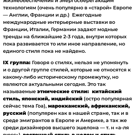
жизнеобеспечения и энергосберегающим
технологиям (очень популярно в «старой» Европе
— Англии, Франции и др.) Ежегодные
международные интерьерные выставки во
Франции, Италии, Германии задают модные
тренды на ближайшие 2-3 года, внутри которых
пока развивается то или иное направление, но
единого стиля пока не найдено.
IX группа:
Говоря о стилях, нельзя не упомянуть
и о другой группе стилей, которые не относятся к
какому-либо историческому промежутку, но
являются актуальными сегодня. Это так
называемые
этнические стили: китайский
стиль, японский, индийский
(остро популярная
сейчас тема Гоа),
марокканский, африканский,
русский
(популярен как в нашей стране, так и в
среде эмигрантов в Европе и Америке, а так же
среди дизайнеров высшего эшелона — т. н «а-ля
рюсс»),
восточный стиль в целом и стиль