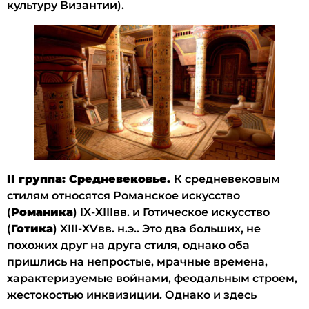
культуру Византии).
II группа: Средневековье.
К средневековым
стилям относятся Романское искусство
(
Романика
) IX-XIIIвв. и Готическое искусство
(
Готика
) XIII-XVвв. н.э.. Это два больших, не
похожих друг на друга стиля, однако оба
пришлись на непростые, мрачные времена,
характеризуемые войнами, феодальным строем,
жестокостью инквизиции. Однако и здесь