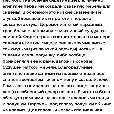
Несмотря на обычай сидеть на земле, именно
египтяне первыми создали развитую мебель для
сиденья. В основном это низкие скамеечки и
стулья. Здесь возник и прототип первого
складного стула. Церемониальный парадный
трон больше напоминает массивный сундук со
спинкой. Форма трона соответствовала и манере
сидения египтян: сидели они выпрямившись с
сомкнутыми (из-за узкой одежды) ногами. На
сиденье клали подушку, либо вообще
прикрепляли её к раме, заложив основы
будущей мягкой мебели. Благоразумные
египтяне также одними из первых отказались
спать на холодном грязном полу и создали ложе.
Рама ложа опиралась на ножки в виде звериных
лап (излюбленный декор ножек в Египте) и была
обтянута ремнями, на которые клались матрацы
и подушки. Впрочем, под голову подушки обычно
не клались. Для головы имелась специальная