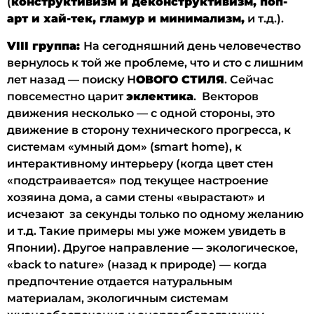
(
конструктивизм и деконструктивизм, поп-
арт и хай-тек, гламур и минимализм,
и т.д.).
VIII группа:
На сегодняшний день человечество
вернулось к той же проблеме, что и сто с лишним
лет назад — поиску Н
ОВОГО СТИЛЯ
. Сейчас
повсеместно царит
эклектика
. Векторов
движения несколько — с одной стороны, это
движение в сторону технического прогресса, к
системам «умный дом» (smart home), к
интерактивному интерьеру (когда цвет стен
«подстраивается» под текущее настроение
хозяина дома, а сами стены «вырастают» и
исчезают за секунды только по одному желанию
и т.д. Такие примеры мы уже можем увидеть в
Японии). Другое направление — экологическое,
«back to nature» (назад к природе) — когда
предпочтение отдается натуральным
материалам, экологичным системам