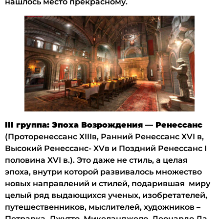
нашлось место прекрасному.
III группа: Эпоха Возрождения — Ренессанс
(Проторенессанс XIIIв, Ранний Ренессанс XVI в,
Высокий Ренессанс- XVв и Поздний Ренессанс I
половина XVI в.). Это даже не стиль, а целая
эпоха, внутри которой развивалось множество
новых направлений и стилей, подарившая миру
целый ряд выдающихся ученых, изобретателей,
путешественников, мыслителей, художников –
Петрарка, Джутто, Микеланджело, Леонардо Да