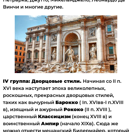
Винчи и многие другие.
IV группа: Дворцовые стили.
Начиная со II п.
XVI века наступает эпоха великолепных,
роскошных, прекрасных дворцовых стилей,
таких как вычурный
Барокко
( Iп. XVIвв-I п.XVIII
в), изящный и ажурный
Рококо
(II п. XVIII ),
царственный
Классицизм
(конец XVIII в) и
воинственный
Ампир
(начало XIXв). Сюда же
можно отнести мещанский Бидермайер, который