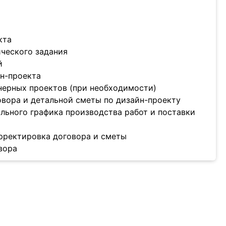
кта
ического задания
й
йн-проекта
нерных проектов (при необходимости)
овора и детальной сметы по дизайн-проекту
ального графика производства работ и поставки
орректировка договора и сметы
вора