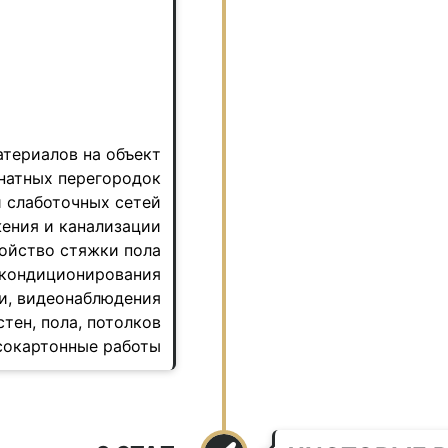
атериалов на объект
натных перегородок
и слаботочных сетей
жения и канализации
ройство стяжки пола
и кондиционирования
ии, видеонаблюдения
стен, пола, потолков
псокартонные работы