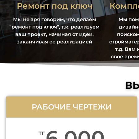
Ремонт под ключ
Компл
Мы не зря говорим, что делаем
Мы пом
"ремонт под ключ", т.к. реализуем
дизайно
ваш проект, начиная от идеи,
поиском
заканчивая ее реализацией
стройматер
т.д. Вам
свое время
ВЫ
РАБОЧИЕ ЧЕРТЕЖИ
6 000
тг