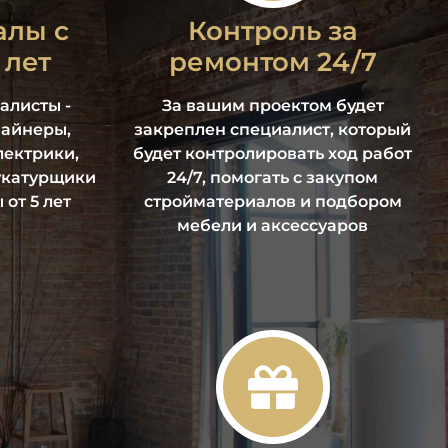
алы с
Контроль за
 лет
ремонтом 24/7
алисты -
За вашим проектом будет
зайнеры,
закреплен специалист, который
лектрики,
будет контролировать ход работ
укатурщики
24/7, помогать с закупом
 от 5 лет
стройматериалов и подбором
мебели и аксессуаров