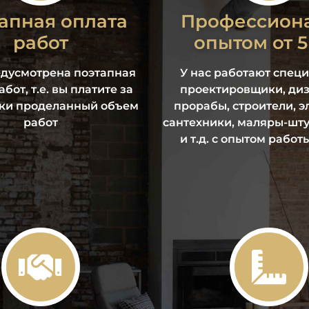
апная оплата
Профессион
работ
опытом от 5
едусмотрена поэтапная
У нас работают специ
бот, т.е. вы платите за
проектировщики, ди
ки проделанный объем
прорабы, строители, э
работ
сантехники, маляры-шт
и т.д. с опытом работы