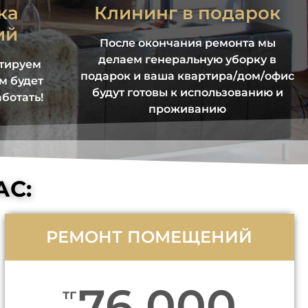
ка
Клининг в подарок
ий
После окончания ремонта мы
делаем генеральную уборку в
ктируем
подарок и ваша квартира/дом/офис
м будет
будут готовы к использованию и
ботать!
проживанию
АС:
РЕМОНТ ПОМЕЩЕНИЙ
76 000
тг